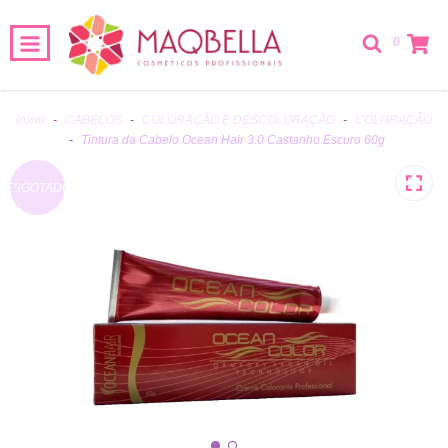
0
Início
-
CABELOS
-
COLORAÇÃO E DESCOLORAÇÃO
-
COLORAÇÃO
-
Tintura da Cabelo Ocean Hair 3.0 Castanho Escuro 60g
ESGOTADO