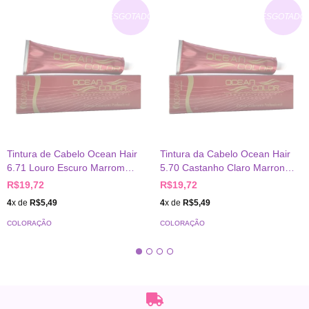
ESGOTADO
ESGOTADO
Tintura de Cabelo Ocean Hair
Tintura da Cabelo Ocean Hair
6.71 Louro Escuro Marrom
5.70 Castanho Claro Marron
Acinzentado 60g
60g
R$19,72
R$19,72
4
x de
R$5,49
4
x de
R$5,49
COLORAÇÃO
COLORAÇÃO