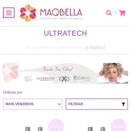
0
ULTRATECH
Início
-
MARCAS
-
EXO HAIR
-
ULTRATECH
Ordenar por
FILTRAR
ESGOTADO
ESGOTADO