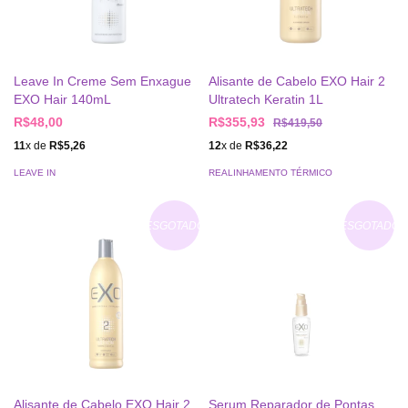
Leave In Creme Sem Enxague
Alisante de Cabelo EXO Hair 2
EXO Hair 140mL
Ultratech Keratin 1L
R$48,00
R$355,93
R$419,50
11
x de
R$5,26
12
x de
R$36,22
LEAVE IN
REALINHAMENTO TÉRMICO
ESGOTADO
ESGOTADO
Alisante de Cabelo EXO Hair 2
Serum Reparador de Pontas