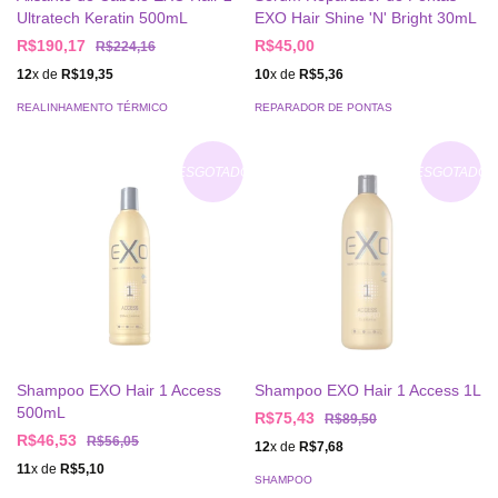
Ultratech Keratin 500mL
EXO Hair Shine 'N' Bright 30mL
R$190,17
R$45,00
R$224,16
12
x de
R$19,35
10
x de
R$5,36
REALINHAMENTO TÉRMICO
REPARADOR DE PONTAS
ESGOTADO
ESGOTADO
Shampoo EXO Hair 1 Access
Shampoo EXO Hair 1 Access 1L
500mL
R$75,43
R$89,50
R$46,53
R$56,05
12
x de
R$7,68
11
x de
R$5,10
SHAMPOO