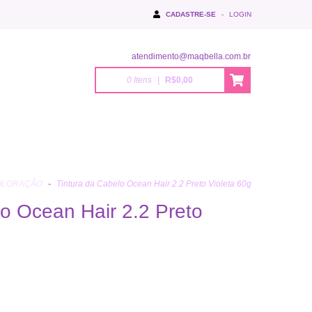
CADASTRE-SE
-
LOGIN
atendimento@maqbella.com.br
0
Itens
|
R$0,00
OLORAÇÃO
-
Tintura da Cabelo Ocean Hair 2.2 Preto Violeta 60g
lo Ocean Hair 2.2 Preto