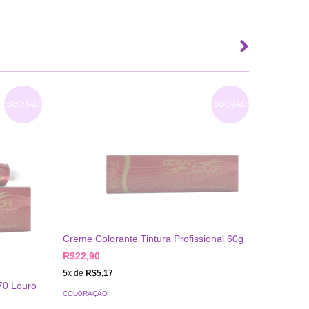
ESGOTADO
ESGOTADO
Creme Colorante Tintura Profissional 60g
R$22,90
5
x de
R$5,17
70 Louro
Tintura 
COLORAÇÃO
Castanh