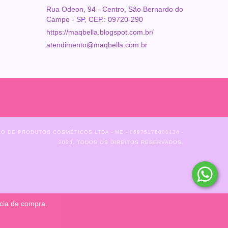
Rua Odeon, 94 - Centro, São Bernardo do
Campo - SP, CEP.: 09720-290
https://maqbella.blogspot.com.br/
atendimento@maqbella.com.br
 DE PRODUTOS COSMÉTICOS LTDA - ME - 06975178000134 -
2026. TODOS OS DIREITOS RESERVADOS.
ncia de compra.