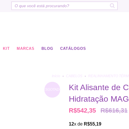
KIT
MARCAS
BLOG
CATÁLOGOS
Início
-
CABELOS
-
REALINHAMENTO TÉRM
Kit Alisante de
ESGOTADO
Hidratação MAG
R$542,35
R$616,31
12
x de
R$55,19