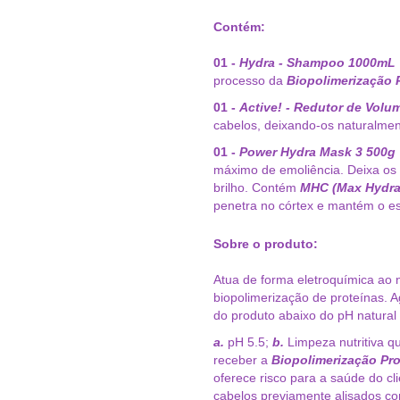
Contém:
01 -
Hydra - Shampoo 1000mL
processo da
Biopolimerização 
01 -
Active! - Redutor de Vol
cabelos, deixando-os naturalmen
01 -
Power Hydra Mask 3
500g
máximo de emoliência. Deixa os
brilho. Contém
MHC (Max Hydra
penetra no córtex e mantém o es
Sobre o produto:
Atua de forma eletroquímica ao n
biopolimerização de proteínas. A
do produto abaixo do pH natural
a.
pH 5.5;
b.
Limpeza nutritiva qu
receber a
Biopolimerização Pro
oferece risco para a saúde do cli
cabelos previamente alisados c