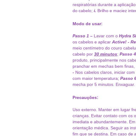
respiratórias durante a aplicaçã
do cabelo;
i.
Brilho e maciez inte
Modo de usar:
Passo 1 –
Lavar com o
Hydra 
os cabelos e aplicar
Active! - R
meio centímetro do couro cabelu
cabelo por
30 minutos
;
Passo 4
produto, principalmente nos cabe
pranchar em mechas bem finas, t
-
Nos cabelos claros, iniciar com
com maior temperatura;
Passo 6
mecha por 5 minutos. Enxaguar.
Precauções:
Uso externo. Manter em lugar fre
crianças. Evitar contato com os
imediata e abundantemente. Em c
orientação médica. Seguir as ins
fim que se destina. Em caso de 