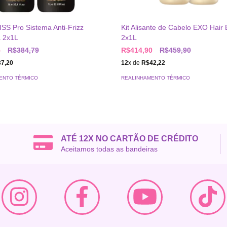
SS Pro Sistema Anti-Frizz
Kit Alisante de Cabelo EXO Hair 
 2x1L
2x1L
5
R$384,79
R$414,90
R$459,90
7,20
12
x de
R$42,22
ENTO TÉRMICO
REALINHAMENTO TÉRMICO
ATÉ 12X NO CARTÃO DE CRÉDITO
Aceitamos todas as bandeiras