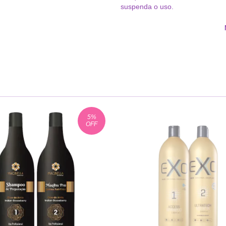
suspenda o uso.
5
%
OFF