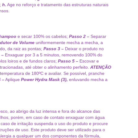
o;
h.
Age no reforço e tratamento das estruturas naturais
nsos.
Shampoo
e secar 100% os cabelos;
Passo 2 –
Separar
edutor de Volume
uniformemente mecha a mecha, a
do, da raiz as pontas;
Passo 3 –
Deixar o produto no
 –
Enxaguar por 3 a 5 minutos, removendo 100% do
los loiros e de fundos claros;
Passo 5 –
Escovar e
racionadas, até obter o alinhamento perfeito.
ATENÇÃO
 temperatura de 180ºC e avaliar. Se possível, pranche
 –
Aplique
Power Hydra Mask (3),
enluvando mecha a
sco, ao abrigo da luz intensa e fora do alcance das
 olhos, porém, em caso de contato enxaguar com água
aso de irritação suspenda o uso do produto e procure
truções de uso. Este produto deve ser utilizado para o
alergia a qualquer um dos componentes da fórmula,