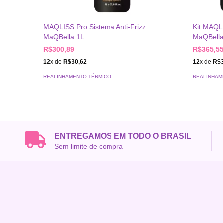
MAQLISS Pro Sistema Anti-Frizz
Kit MAQLI
MaQBella 1L
MaQBella
R$300,89
R$365,5
12
x de
R$30,62
12
x de
R$3
REALINHAMENTO TÉRMICO
REALINHAM
ENTREGAMOS EM TODO O BRASIL
Sem limite de compra