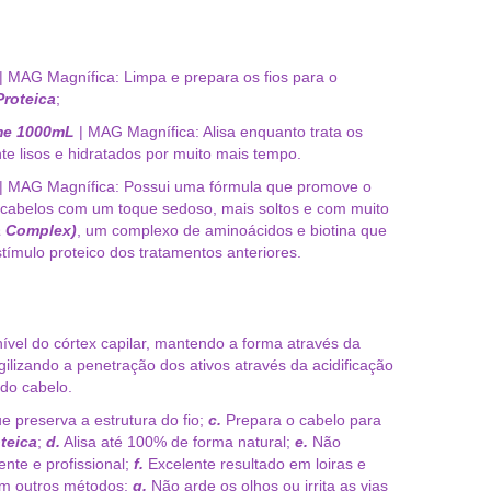
| MAG Magnífica: Limpa e prepara os fios para o
Proteica
;
ume 1000mL
| MAG Magnífica: Alisa enquanto trata os
te lisos e hidratados por muito mais tempo.
| MAG Magnífica: Possui uma fórmula que promove o
 cabelos com um toque sedoso, mais soltos e com muito
 Complex)
, um complexo de aminoácidos e biotina que
tímulo proteico dos tratamentos anteriores.
ível do córtex capilar, mantendo a forma através da
gilizando a penetração dos ativos através da acidificação
 do cabelo.
e preserva a estrutura do fio;
c.
Prepara o cabelo para
teica
;
d.
Alisa até 100% de forma natural;
e.
Não
ente e profissional;
f.
Excelente resultado em loiras e
om outros métodos;
g.
Não arde os olhos ou irrita as vias