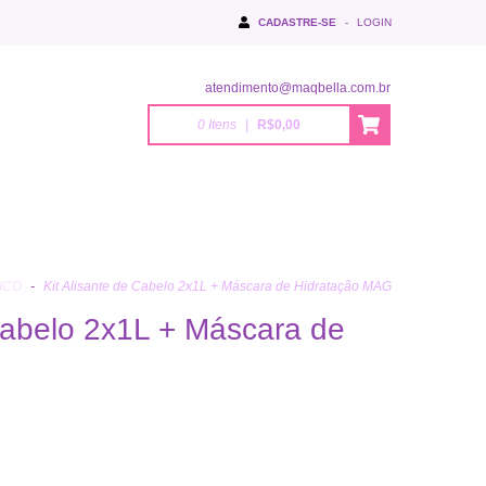
CADASTRE-SE
-
LOGIN
atendimento@maqbella.com.br
0
Itens
|
R$0,00
ICO
-
Kit Alisante de Cabelo 2x1L + Máscara de Hidratação MAG
 Cabelo 2x1L + Máscara de