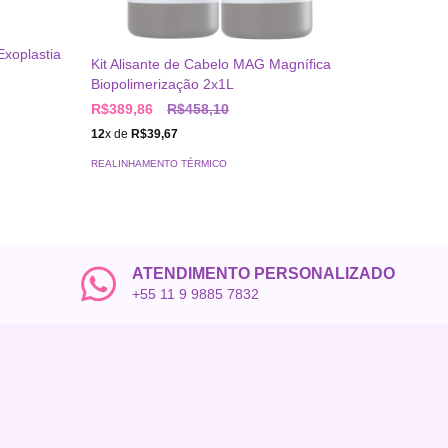
Exoplastia
Kit Alisante de Cabelo MAG Magnífica
Kit Alis
Biopolimerização 2x1L
Reconst
R$389,86
R$458,10
R$542,
12
x de
R$39,67
12
x de
R$
REALINHAMENTO TÉRMICO
REALINHA
ATENDIMENTO PERSONALIZADO
+55 11 9 9885 7832