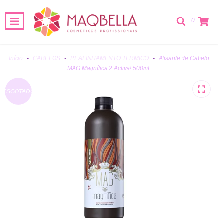
0
Início
-
CABELOS
-
REALINHAMENTO TÉRMICO
-
Alisante de Cabelo
MAG Magnífica 2 Active! 500mL
ESGOTADO