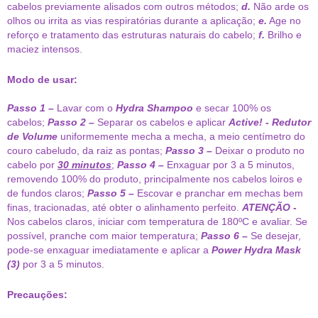
cabelos previamente alisados com outros métodos;
d.
Não arde os
olhos ou irrita as vias respiratórias durante a aplicação;
e.
Age no
reforço e tratamento das estruturas naturais do cabelo;
f.
Brilho e
maciez intensos.
Modo de usar:
Passo 1 –
Lavar com o
Hydra Shampoo
e secar 100% os
cabelos;
Passo 2 –
Separar os cabelos e aplicar
Active! - Redutor
de Volume
uniformemente mecha a mecha, a meio centímetro do
couro cabeludo, da raiz as pontas;
Passo 3 –
Deixar o produto no
cabelo por
30 minutos
;
Passo 4 –
Enxaguar por 3 a 5 minutos,
removendo 100% do produto, principalmente nos cabelos loiros e
de fundos claros;
Passo 5 –
Escovar e pranchar em mechas bem
finas, tracionadas, até obter o alinhamento perfeito.
ATENÇÃO -
Nos cabelos claros, iniciar com temperatura de 180ºC e avaliar. Se
possível, pranche com maior temperatura;
Passo 6 –
Se desejar,
pode-se enxaguar imediatamente e aplicar a
Power Hydra Mask
(3)
por 3 a 5 minutos.
Precauções: