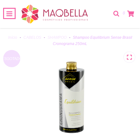
0
Início
-
CABELOS
-
SHAMPOO
-
Shampoo Equilibrium Sense Brasil
Cronograma 250mL
ESGOTADO