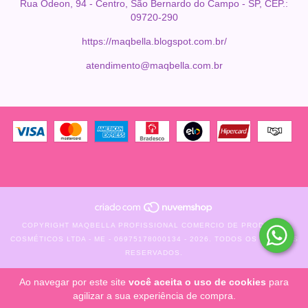
Rua Odeon, 94 - Centro, São Bernardo do Campo - SP, CEP.:
09720-290
https://maqbella.blogspot.com.br/
atendimento@maqbella.com.br
COPYRIGHT MAQBELLA PROFISSIONAL COMERCIO DE PRODUTOS
COSMÉTICOS LTDA - ME - 06975178000134 - 2026. TODOS OS DIREITOS
RESERVADOS.
Ao navegar por este site
você aceita o uso de cookies
para
agilizar a sua experiência de compra.