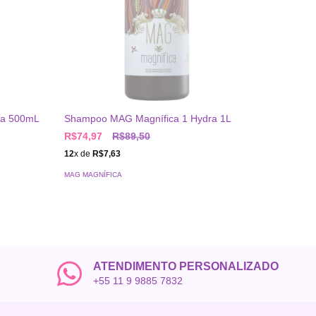
ra 500mL
Shampoo MAG Magnífica 1 Hydra 1L
Kit Alis
Biopolim
R$74,97
R$89,50
R$389,
12
x de
R$7,63
12
x de
R$
MAG MAGNÍFICA
MAG MAGNÍ
ATENDIMENTO PERSONALIZADO
+55 11 9 9885 7832