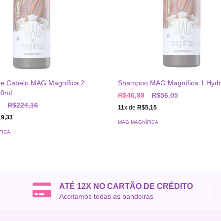
 de Cabelo MAG Magnífica 2
Shampoo MAG Magnífica 1 Hyd
500mL
R$46,99
R$56,05
7
R$224,16
11
x de
R$5,15
9,33
MAG MAGNÍFICA
FICA
ATÉ 12X NO CARTÃO DE CRÉDITO
Aceitamos todas as bandeiras