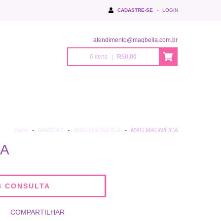
CADASTRE-SE
-
LOGIN
atendimento@maqbella.com.br
0
Itens
|
R$0,00
Início
-
MARCAS
-
MAG MAGNÍFICA
-
MAG MAGNÍFICA
CA
COMPARTILHAR