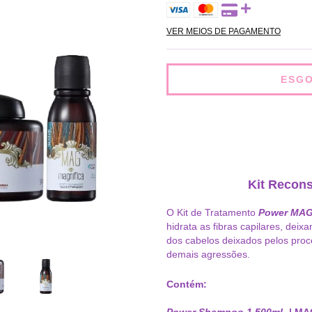
VER MEIOS DE PAGAMENTO
Kit Recon
O Kit de Tratamento
Power MA
hidrata as fibras capilares, deix
dos cabelos deixados pelos proc
demais agressões.
Contém:
Power Shampoo 1 500mL
| MA