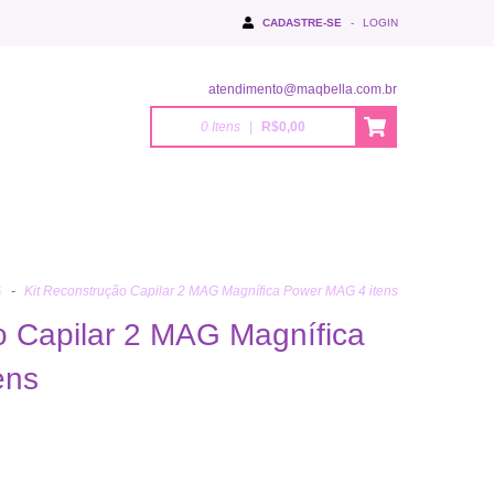
CADASTRE-SE
-
LOGIN
atendimento@maqbella.com.br
0
Itens
|
R$0,00
S
-
Kit Reconstrução Capilar 2 MAG Magnífica Power MAG 4 itens
o Capilar 2 MAG Magnífica
ens