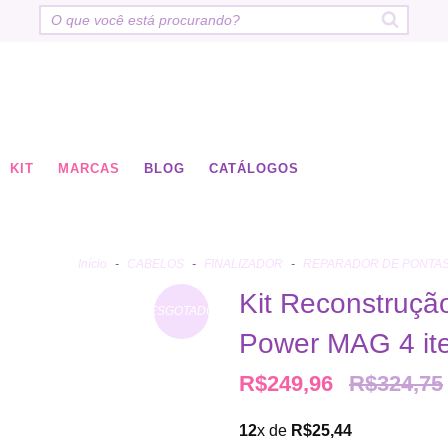
KIT
MARCAS
BLOG
CATÁLOGOS
Início
-
CABELOS
-
FINALIZADOR
-
REPARADOR DE PONTA
Kit Reconstruçã
ESGOTADO
Power MAG 4 it
R$249,96
R$324,75
12
x de
R$25,44