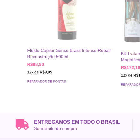
Fluido Capilar Sense Brasil Intense Repair
Kit Trata
Reconstrução 500mL
Magnífic
R$88,90
R$172,1
12
x de
R$9,05
12
x de
R$1
REPARADOR DE PONTAS
REPARADOR
ENTREGAMOS EM TODO O BRASIL
Sem limite de compra