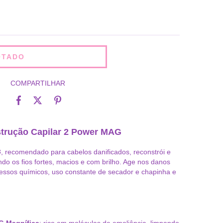
COMPARTILHAR
strução Capilar 2 Power MAG
G
, recomendado para cabelos danificados, reconstrói e
ando os fios fortes, macios e com brilho. Age nos danos
essos químicos, uso constante de secador e chapinha e
G Magnífica
: rico em moléculas de emoliência, limpando