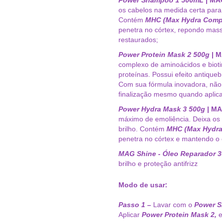
os cabelos na medida certa para 
Contém
MHC (Max Hydra Comp
penetra no córtex, repondo mass
restaurados;
Power Protein Mask 2
500g
| 
complexo de aminoácidos e biot
proteínas. Possui efeito antiqueb
Com sua fórmula inovadora, não
finalização mesmo quando aplic
Power Hydra Mask 3
500g
| MA
máximo de emoliência. Deixa os
brilho. Contém
MHC (Max Hydra
penetra no córtex e mantendo o e
MAG Shine - Óleo Reparador 
brilho e proteção antifrizz
Modo de usar:
Passo 1 –
Lavar com o
Power 
Aplicar
Power Protein Mask 2,
e