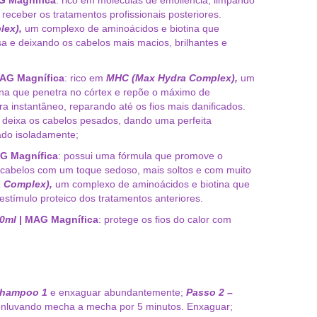
receber os tratamentos profissionais posteriores.
lex),
um complexo de aminoácidos e biotina que
a e deixando os cabelos mais macios, brilhantes e
MAG Magnífica
: rico em
MHC (Max Hydra Complex),
um
ina que penetra no córtex e repõe o máximo de
ra instantâneo, reparando até os fios mais danificados.
 deixa os cabelos pesados, dando uma perfeita
ado isoladamente;
G Magnífica
: possui uma fórmula que promove o
 cabelos com um toque sedoso, mais soltos e com muito
 Complex),
um complexo de aminoácidos e biotina que
stímulo proteico dos tratamentos anteriores.
30ml
| MAG Magnífica
: protege os fios do calor com
Shampoo 1
e enxaguar abundantemente;
Passo 2 –
nluvando mecha a mecha por 5 minutos. Enxaguar;