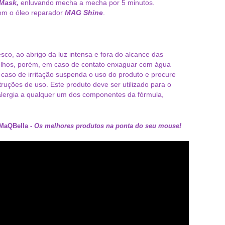
Mask,
enluvando mecha a mecha por 5 minutos.
com o óleo reparador
MAG Shine
.
sco, ao abrigo da luz intensa e fora do alcance das
 olhos, porém, em caso de contato enxaguar com água
aso de irritação suspenda o uso do produto e procure
truções de uso. Este produto deve ser utilizado para o
alergia a qualquer um dos componentes da fórmula,
MaQBella
-
Os melhores produtos na ponta do seu mouse!