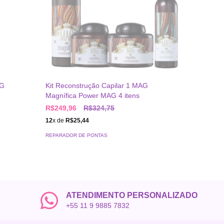
Kit Sham
AG
Kit Reconstrução Capilar 1 MAG
Tonifica
Magnífica Power MAG 4 itens
Brasil
R$249,96
R$324,75
R$298,
12
x de
R$25,44
12
x de
R$
REPARADOR DE PONTAS
REPARADO
ATENDIMENTO PERSONALIZADO
+55 11 9 9885 7832