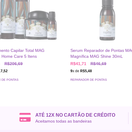
mento Capilar Total MAG
Serum Reparador de Pontas M
a Home Care 5 Itens
Magnífica MAG Shine 30mL
6
R$206,69
R$41,71
R$46,69
7,52
9
x de
R$5,48
 DE PONTAS
REPARADOR DE PONTAS
ATÉ 12X NO CARTÃO DE CRÉDITO
Aceitamos todas as bandeiras