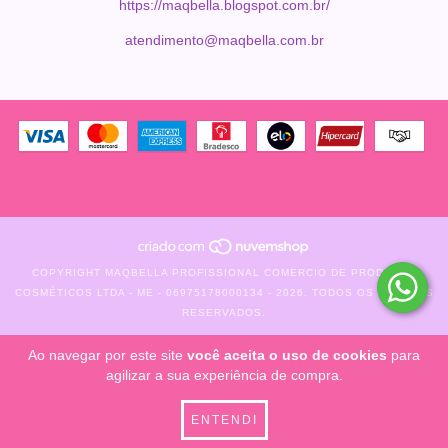
https://maqbella.blogspot.com.br/
atendimento@maqbella.com.br
COPYRIGHT MAQBELLA PROFISSIONAL COMERCIO DE PRODUTOS
COSMÉTICOS LTDA - ME - 06975178000134 - 2026. TODOS OS DIREITOS
RESERVADOS.
Ao navegar por este site
você aceita o uso de cookies
para
agilizar a sua experiência de compra.
ENTENDI