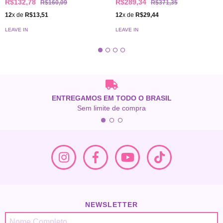
R$132,78
R$289,34
R$160,09
R$371,35
12
x de
R$13,51
12
x de
R$29,44
LEAVE IN
LEAVE IN
ENTREGAMOS EM TODO O BRASIL
Sem limite de compra
NEWSLETTER