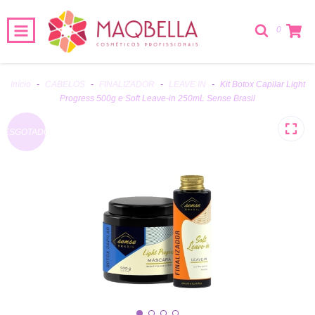
0
Início
-
CABELOS
-
FINALIZADOR
-
LEAVE IN
-
Kit Botox Capilar Light
Progress 500g e Soft Leave-in 250mL Sense Brasil
ESGOTADO